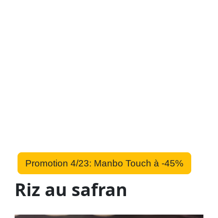
Promotion 4/23: Manbo Touch à -45%
Riz au safran